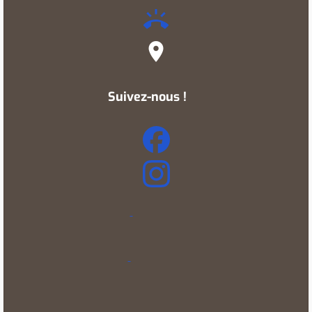
ring_volume
place
Suivez-nous !